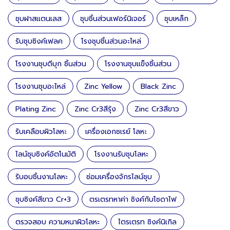
ชุบฝาสแตนเลส
ชุบชิ้นส่วนเฟอร์นิเจอร์
ชุบเหล็ก
รับชุบซิงค์เฟลค
โรงชุบชิ้นส่วนอะไหล่
โรงงานชุบดีบุก ชิ้นส่วน
โรงงานชุบแข็งชิ้นส่วน
โรงงานชุบอะไหล่
Zinc Yellow
Black Zinc
Plating Zinc
Zinc Cr3สีรุ้ง
Zinc Cr3สีขาว
รับเคลือบผิวโลหะ
เครื่องเอกซเรย์ โลหะ
ไลน์ชุบซิงค์อัตโนมัติ
โรงงานรับชุบโลหะ
รับอบชิ้นงานโลหะ
ซ่อมเครื่องจักรไลน์ชุบ
ชุบซิงค์สีขาว Cr+3
ตรเตรทหาค่า ซิงค์กับโซดาไฟ
ตรวจสอบ ความหนาผิวโลหะ
ไตรเตรท ซิงค์นิเกิล