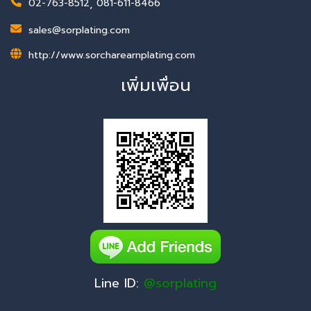
02-763-8512
,
081-611-8466
sales@sorplating.com
http://www.sorcharearnplating.com
เพิ่มเพื่อน
Line ID:
@sorplating