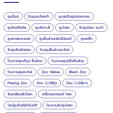
ชุบน็อต
รับชุบอะไหล่ดำ
ชุบสปริงอุตสาหกรรม
ชุบซิงค์นิเกิล
ชุบสังกะสี
ชุบโลหะ
รับชุบโลหะ รมดำ
ชุบฝาสแตนเลส
ชุบชิ้นส่วนเฟอร์นิเจอร์
ชุบเหล็ก
รับชุบซิงค์เฟลค
โรงชุบชิ้นส่วนอะไหล่
โรงงานชุบดีบุก ชิ้นส่วน
โรงงานชุบแข็งชิ้นส่วน
โรงงานชุบอะไหล่
Zinc Yellow
Black Zinc
Plating Zinc
Zinc Cr3สีรุ้ง
Zinc Cr3สีขาว
รับเคลือบผิวโลหะ
เครื่องเอกซเรย์ โลหะ
ไลน์ชุบซิงค์อัตโนมัติ
โรงงานรับชุบโลหะ