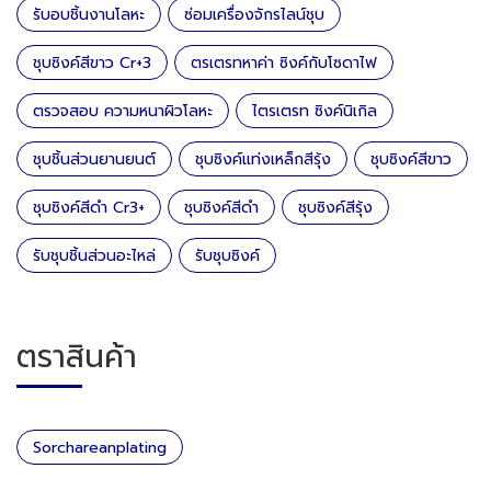
รับอบชิ้นงานโลหะ
ซ่อมเครื่องจักรไลน์ชุบ
ชุบซิงค์สีขาว Cr+3
ตรเตรทหาค่า ซิงค์กับโซดาไฟ
ตรวจสอบ ความหนาผิวโลหะ
ไตรเตรท ซิงค์นิเกิล
ชุบชิ้นส่วนยานยนต์
ชุบซิงค์แท่งเหล็กสีรุ้ง
ชุบซิงค์สีขาว
ชุบซิงค์สีดำ Cr3+
ชุบซิงค์สีดำ
ชุบซิงค์สีรุ้ง
รับชุบชิ้นส่วนอะไหล่
รับชุบซิงค์
ตราสินค้า
Sorchareanplating