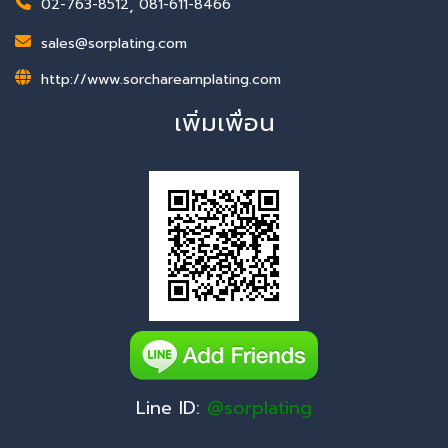
02-763-8512
,
081-611-8466
sales@sorplating.com
http://www.sorcharearnplating.com
เพิ่มเพื่อน
Line ID:
@sorplating