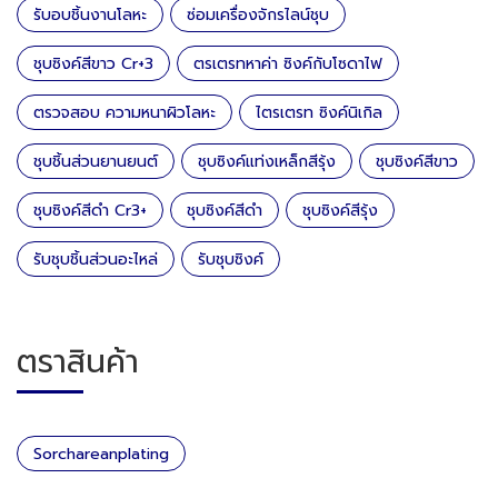
รับอบชิ้นงานโลหะ
ซ่อมเครื่องจักรไลน์ชุบ
ชุบซิงค์สีขาว Cr+3
ตรเตรทหาค่า ซิงค์กับโซดาไฟ
ตรวจสอบ ความหนาผิวโลหะ
ไตรเตรท ซิงค์นิเกิล
ชุบชิ้นส่วนยานยนต์
ชุบซิงค์แท่งเหล็กสีรุ้ง
ชุบซิงค์สีขาว
ชุบซิงค์สีดำ Cr3+
ชุบซิงค์สีดำ
ชุบซิงค์สีรุ้ง
รับชุบชิ้นส่วนอะไหล่
รับชุบซิงค์
ตราสินค้า
Sorchareanplating