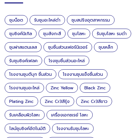
ชุบน็อต
รับชุบอะไหล่ดำ
ชุบสปริงอุตสาหกรรม
ชุบซิงค์นิเกิล
ชุบสังกะสี
ชุบโลหะ
รับชุบโลหะ รมดำ
ชุบฝาสแตนเลส
ชุบชิ้นส่วนเฟอร์นิเจอร์
ชุบเหล็ก
รับชุบซิงค์เฟลค
โรงชุบชิ้นส่วนอะไหล่
โรงงานชุบดีบุก ชิ้นส่วน
โรงงานชุบแข็งชิ้นส่วน
โรงงานชุบอะไหล่
Zinc Yellow
Black Zinc
Plating Zinc
Zinc Cr3สีรุ้ง
Zinc Cr3สีขาว
รับเคลือบผิวโลหะ
เครื่องเอกซเรย์ โลหะ
ไลน์ชุบซิงค์อัตโนมัติ
โรงงานรับชุบโลหะ