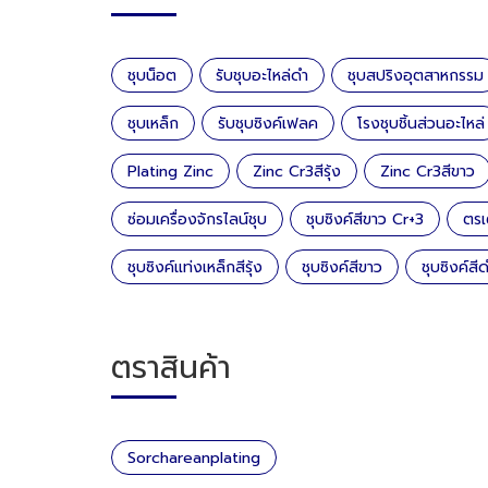
ชุบน็อต
รับชุบอะไหล่ดำ
ชุบสปริงอุตสาหกรรม
ชุบเหล็ก
รับชุบซิงค์เฟลค
โรงชุบชิ้นส่วนอะไหล่
Plating Zinc
Zinc Cr3สีรุ้ง
Zinc Cr3สีขาว
ซ่อมเครื่องจักรไลน์ชุบ
ชุบซิงค์สีขาว Cr+3
ตรเ
ชุบซิงค์แท่งเหล็กสีรุ้ง
ชุบซิงค์สีขาว
ชุบซิงค์สี
ตราสินค้า
Sorchareanplating