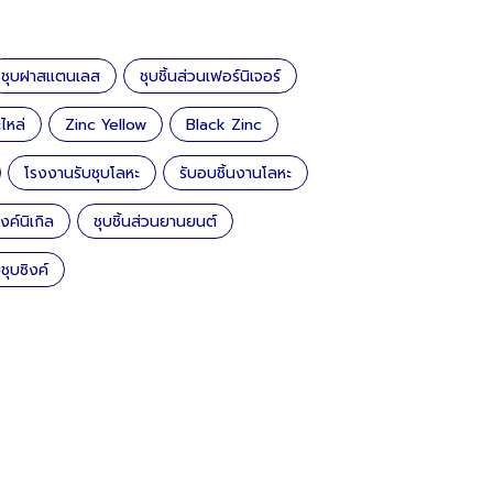
ชุบฝาสแตนเลส
ชุบชิ้นส่วนเฟอร์นิเจอร์
ไหล่
Zinc Yellow
Black Zinc
โรงงานรับชุบโลหะ
รับอบชิ้นงานโลหะ
งค์นิเกิล
ชุบชิ้นส่วนยานยนต์
บชุบซิงค์