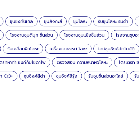
ชุบซิงค์นิเกิล
ชุบสังกะสี
ชุบโลหะ
รับชุบโลหะ รมดำ
โรงงานชุบดีบุก ชิ้นส่วน
โรงงานชุบแข็งชิ้นส่วน
โรงงานชุบอะ
รับเคลือบผิวโลหะ
เครื่องเอกซเรย์ โลหะ
ไลน์ชุบซิงค์อัตโนมัติ
ตรทหาค่า ซิงค์กับโซดาไฟ
ตรวจสอบ ความหนาผิวโลหะ
ไตรเตรท ซิ
ดำ Cr3+
ชุบซิงค์สีดำ
ชุบซิงค์สีรุ้ง
รับชุบชิ้นส่วนอะไหล่
รั