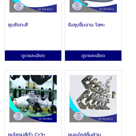
ชุบสังกะสี
รับชุบชิ้นงาน โลหะ
ดูรายละเอียด
ดูรายละเอียด
ชุบโครมสีดํา Cr3+
ชุบอะไหล่ชิ้นส่วน