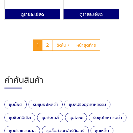
ดูรายละเอียด
ดูรายละเอียด
Pagination
Current
1
Page
2
Next
Last
ถัดไป ›
หน้าสุดท้าย
page
page
page
คำค้นสินค้า
ชุบน็อต
รับชุบอะไหล่ดำ
ชุบสปริงอุตสาหกรรม
ชุบซิงค์นิเกิล
ชุบสังกะสี
ชุบโลหะ
รับชุบโลหะ รมดำ
ชุบฝาสแตนเลส
ชุบชิ้นส่วนเฟอร์นิเจอร์
ชุบเหล็ก